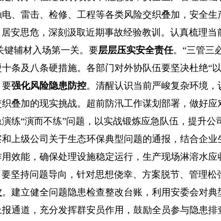
触电、雷击、检修、工程等各类风险交织叠加，安全生
、居安思危，深刻汲取近期事故经验教训。认真梳理当
和关键辅材入场第一关。要
层层压实安全责任
。“三管三
十条及八条硬措施。各部门对外协队伍要坚决杜绝“以包
。要
强化风险隐患防控
。清醒认识当前严峻复杂环境，
交织叠加的现实挑战。超前防汛工作谋划部署，做好应
演练“演而不练”问题，以实战锻炼应急队伍，提升公
察和上级公司关于生态环保典型问题的通报，结合企业
作用效能，确保处理设施稳定运行，生产现场淋溶水应
。要坚持问题导向，针对思想侥幸、方案脱节、管理松
改
。建立健全问题隐患检查整改台账，利用安委会对典
上报通道，充分发挥群安员作用，鼓励全员参与隐患排