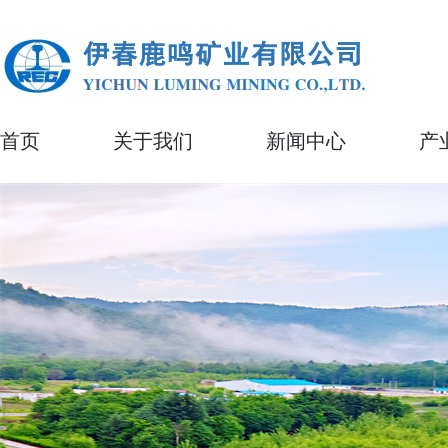
首页
关于我们
新闻中心
产