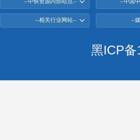
--中铁资源内部站点--
--中国
--相关行业网站--
--
黑ICP备1