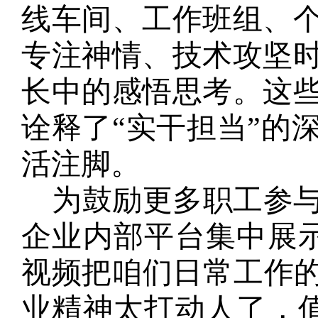
线车间、工作班组、
专注神情、技术攻坚
长中的感悟思考。这
诠释了“实干担当”的
活注脚。
为鼓励更多职工参
企业内部平台集中展
视频把咱们日常工作的
业精神太打动人了，