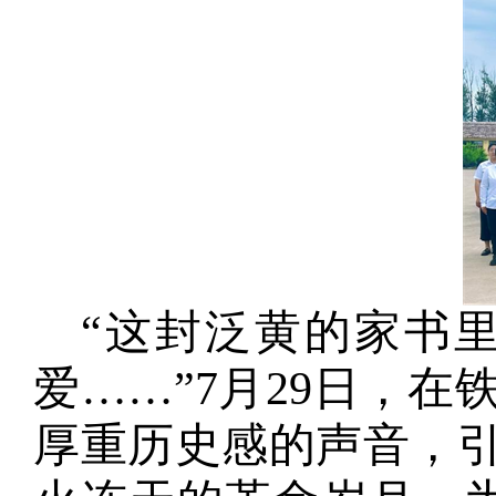
“这封泛黄的家书
爱……”7月29日，
厚重历史感的声音，引