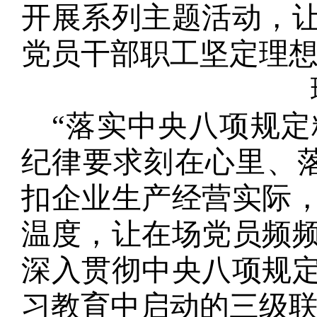
开展系列主题活动，
党员干部职工坚定理
“落实中央八项规
纪律要求刻在心里、
扣企业生产经营实际
温度，让在场党员频
深入贯彻中央八项规
习教育中启动的三级